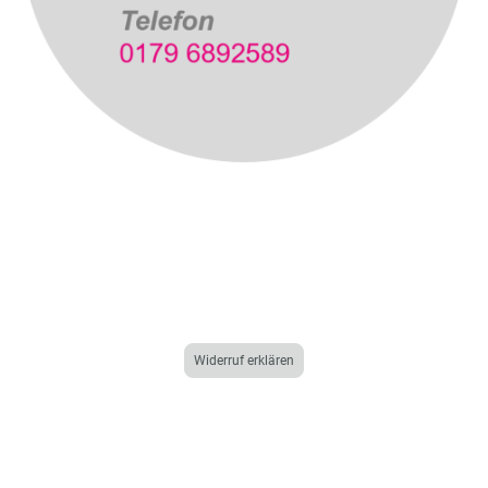
Katjamann
Quita
Schulterklopfer
Widerruf erklären
Impressum
┃
Datenschutz